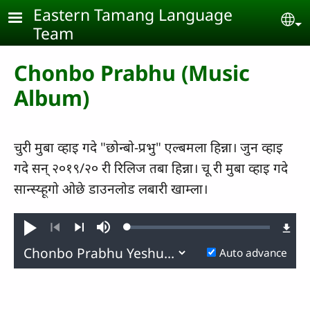
Skip to main content
Eastern Tamang Language
Se
Team
Chonbo Prabhu (Music
Album)
चुरी मुबा व्हाइ गदे "छोन्बो-प्रभु" एल्बमला हिन्ना। जुन व्हाइ
गदे सन् २०१९/२० री रिलिज तबा हिन्ना। चू री मुबा व्हाइ गदे
सान्‍स्‍य्‍हूगो ओछे डाउनलोड लबारी खाम्ला।
Loaded
:
Play
Mute
0.37%
Previous
Next
Auto advance