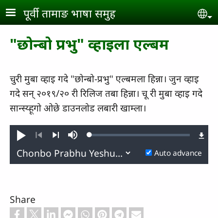
Skip to main content
पूर्वी तामाङ भाषा समुह
Se
"छोन्बो प्रभु" व्हाइला एल्बम
चुरी मुबा व्हाइ गदे "छोन्बो-प्रभु" एल्बमला हिन्ना। जुन व्हाइ
गदे सन् २०१९/२० री रिलिज तबा हिन्ना। चू री मुबा व्हाइ गदे
सान्‍स्‍य्‍हूगो ओछे डाउनलोड लबारी खाम्ला।
Loaded
:
Play
Mute
0.37%
Previous
Next
Auto advance
Share