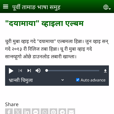
Skip to main content
पूर्वी तामाङ भाषा समुह
Se
"दयामाया" व्हाइला एल्बम
चुरी मुबा व्हाइ गदे "दयामाया" एल्बमला हिन्ना। जुन व्हाइ सन्
गदे २०१३ री रिलिज तबा हिन्ना। चू री मुबा व्हाइ गदे
सान्‍स्‍य्‍हूगो ओछे डाउनलोड लबारी खाम्ला।
Loaded
:
Play
Mute
0.27%
Previous
Next
Auto advance
Share